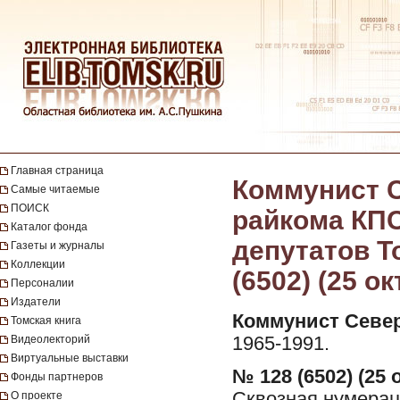
Главная страница
Коммунист С
Самые читаемые
ПОИСК
райкома КПС
Каталог фонда
депутатов Т
Газеты и журналы
Коллекции
(6502) (25 о
Персоналии
Издатели
Коммунист Север
Томская книга
Видеолекторий
1965-1991.
Виртуальные выставки
№ 128 (6502) (25 
Фонды партнеров
Сквозная нумерац
О проекте