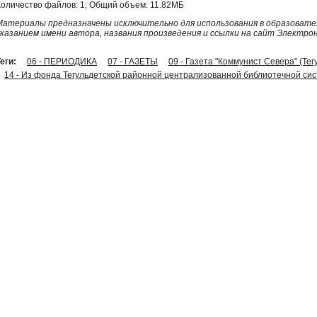
Количество файлов: 1; Общий объем: 11.82МБ
Материалы предназначены исключительно для использования в образовател
указанием имени автора, названия произведения и ссылки на сайт Электро
еги:
06 - ПЕРИОДИКА
07 - ГАЗЕТЫ
09 - Газета "Коммунист Севера" (Тег
14 - Из фонда Тегульдетской районной централизованной библиотечной си