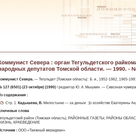
Коммунист Севера : орган Тегульдетского райком
народных депутатов Томской области. — 1990. - № 
Коммунист Севера.
— Тегульдет [Томская область] : Б. и., 1952-1962, 1965-199
 127 (6501) (23 октября) (1990)
/ редактор Ю. А. Мышкин. — Сквозная нумер
Из содержания :
Стр. 1:
Кадышева, В.
Милостыню — за деньги : [о хозяйстве Екатерины Ан
Ключевые слова
Тегульдетский район (Томская область), РАЙОННЫЕ ГАЗЕТЫ, РАЙОНЫ ОБ
ЖИЗНЬ, КРАЕВЕДЕНИЕ
Источник :
ООО «Таежный меридиан».