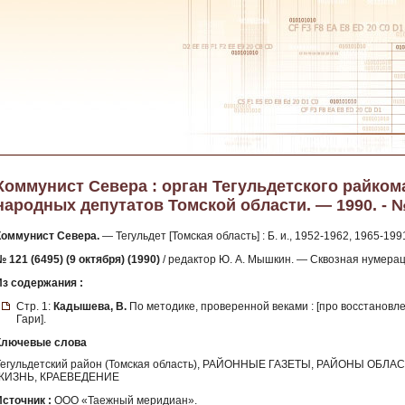
Коммунист Севера : орган Тегульдетского райком
народных депутатов Томской области. — 1990. - № 
Коммунист Севера.
— Тегульдет [Томская область] : Б. и., 1952-1962, 1965-199
 121 (6495) (9 октября) (1990)
/ редактор Ю. А. Мышкин. — Сквозная нумера
Из содержания :
Стр. 1:
Кадышева, В.
По методике, проверенной веками : [про восстановл
Гари].
Ключевые слова
Тегульдетский район (Томская область), РАЙОННЫЕ ГАЗЕТЫ, РАЙОНЫ ОБ
ЖИЗНЬ, КРАЕВЕДЕНИЕ
Источник :
ООО «Таежный меридиан».