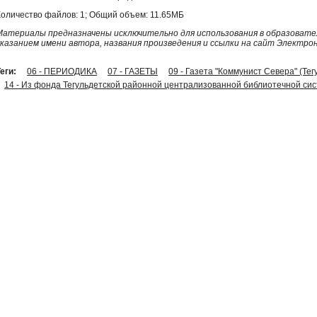
Количество файлов: 1; Общий объем: 11.65МБ
Материалы предназначены исключительно для использования в образовател
указанием имени автора, названия произведения и ссылки на сайт Электро
еги:
06 - ПЕРИОДИКА
07 - ГАЗЕТЫ
09 - Газета "Коммунист Севера" (Тег
14 - Из фонда Тегульдетской районной централизованной библиотечной си