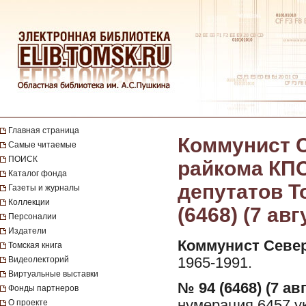
Главная страница
Коммунист С
Самые читаемые
ПОИСК
райкома КПС
Каталог фонда
депутатов Т
Газеты и журналы
Коллекции
(6468) (7 авг
Персоналии
Издатели
Коммунист Север
Томская книга
Видеолекторий
1965-1991.
Виртуальные выставки
№ 94 (6468) (7 авг
Фонды партнеров
нумерация 6457 у
О проекте