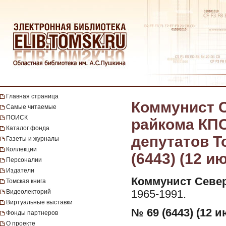
Главная страница
Коммунист С
Самые читаемые
ПОИСК
райкома КПС
Каталог фонда
депутатов Т
Газеты и журналы
Коллекции
(6443) (12 и
Персоналии
Издатели
Коммунист Север
Томская книга
Видеолекторий
1965-1991.
Виртуальные выставки
№ 69 (6443) (12 и
Фонды партнеров
О проекте