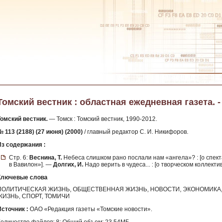
Томский вестник : областная ежедневная газета. - 
Томский вестник.
— Томск : Томский вестник, 1990-2012.
 113 (2188) (27 июня) (2000)
/ главный редактор С. И. Никифоров.
Из содержания :
Стр. 6:
Веснина, Т.
Небеса слишком рано послали нам «ангела»? : [о спек
в Вавилон»]. —
Долгих, И.
Надо верить в чудеса... : [о творческом коллект
Ключевые слова
ПОЛИТИЧЕСКАЯ ЖИЗНЬ, ОБЩЕСТВЕННАЯ ЖИЗНЬ, НОВОСТИ, ЭКОНОМИКА, 
ЖИЗНЬ, СПОРТ, ТОМИЧИ
Источник :
ОАО «Редакция газеты «Томские новости».
Количество файлов: 8; Общий объем: 23.54МБ