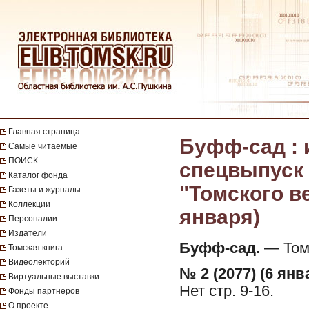
Главная страница
Буфф-сад :
Самые читаемые
ПОИСК
спецвыпуск 
Каталог фонда
"Томского вес
Газеты и журналы
Коллекции
января)
Персоналии
Издатели
Буфф-сад.
— Томс
Томская книга
Видеолекторий
№ 2 (2077) (6 янв
Виртуальные выставки
Нет стр. 9-16.
Фонды партнеров
О проекте