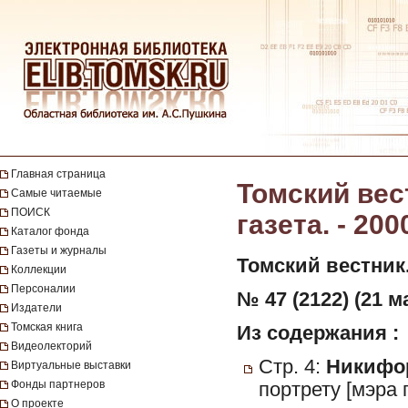
Главная страница
Томский вес
Самые читаемые
ПОИСК
газета. - 200
Каталог фонда
Газеты и журналы
Томский вестник
Коллекции
Персоналии
№ 47 (2122) (21 м
Издатели
Томская книга
Из содержания :
Видеолекторий
Стр. 4:
Никифор
Виртуальные выставки
Фонды партнеров
портрету [мэра 
О проекте