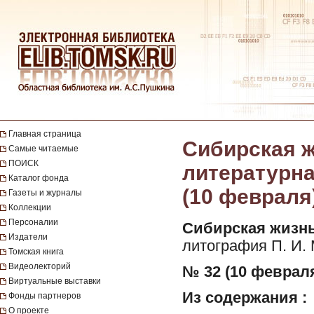
Главная страница
Сибирская ж
Самые читаемые
ПОИСК
литературная
Каталог фонда
(10 февраля
Газеты и журналы
Коллекции
Персоналии
Сибирская жизнь
Издатели
литография П. И.
Томская книга
Видеолекторий
№ 32 (10 февраля
Виртуальные выставки
Из содержания :
Фонды партнеров
О проекте