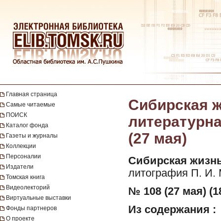
Главная страница
Сибирская ж
Самые читаемые
ПОИСК
литературная
Каталог фонда
(27 мая)
Газеты и журналы
Коллекции
Персоналии
Сибирская жизнь
Издатели
литография П. И.
Томская книга
Видеолекторий
№ 108 (27 мая) (1
Виртуальные выставки
Из содержания :
Фонды партнеров
О проекте