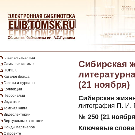
Главная страница
Сибирская ж
Самые читаемые
ПОИСК
литературная
Каталог фонда
(21 ноября)
Газеты и журналы
Коллекции
Персоналии
Сибирская жизнь
Издатели
литография П. И.
Томская книга
Видеолекторий
№ 250 (21 ноября)
Виртуальные выставки
Ключевые слова
Фонды партнеров
О проекте