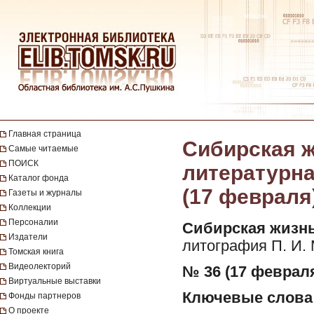
Главная страница
Сибирская ж
Самые читаемые
ПОИСК
литературная
Каталог фонда
(17 февраля
Газеты и журналы
Коллекции
Персоналии
Сибирская жизнь
Издатели
литография П. И.
Томская книга
Видеолекторий
№ 36 (17 февраля
Виртуальные выставки
Ключевые слова
Фонды партнеров
О проекте