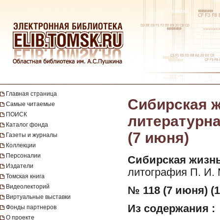
Главная страница
Сибирская ж
Самые читаемые
ПОИСК
литературная
Каталог фонда
(7 июня)
Газеты и журналы
Коллекции
Персоналии
Сибирская жизнь
Издатели
литография П. И.
Томская книга
Видеолекторий
№ 118 (7 июня) (1
Виртуальные выставки
Из содержания :
Фонды партнеров
О проекте