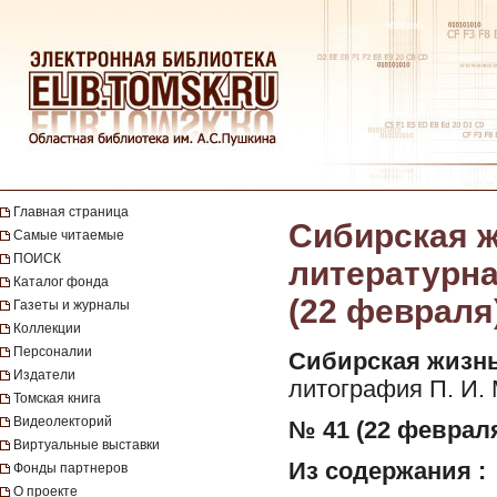
Главная страница
Сибирская ж
Самые читаемые
ПОИСК
литературная
Каталог фонда
(22 февраля
Газеты и журналы
Коллекции
Персоналии
Сибирская жизнь
Издатели
литография П. И.
Томская книга
Видеолекторий
№ 41 (22 февраля
Виртуальные выставки
Из содержания :
Фонды партнеров
О проекте