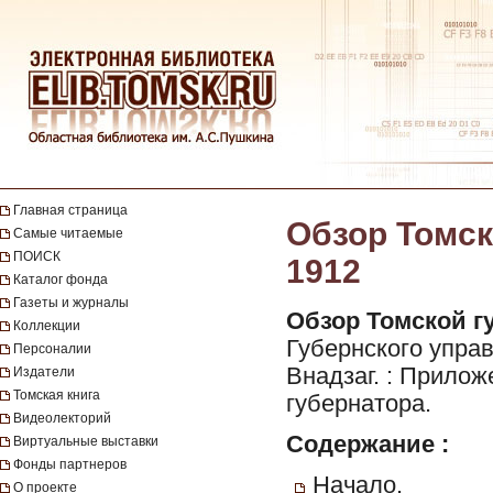
Главная страница
Обзор Томск
Самые читаемые
ПОИСК
1912
Каталог фонда
Газеты и журналы
Обзор Томской гу
Коллекции
Губернского управл
Персоналии
Внадзаг. : Прило
Издатели
Томская книга
губернатора.
Видеолекторий
Содержание :
Виртуальные выставки
Фонды партнеров
Начало.
О проекте