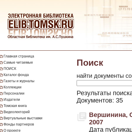
Главная страница
Поиск
Самые читаемые
ПОИСК
найти документы со
Каталог фонда
Газеты и журналы
Коллекции
Результаты поиск
Персоналии
Документов: 35
Издатели
Томская книга
Видеолекторий
Вершинина, С
Виртуальные выставки
2007
Фонды партнеров
Дата публикац
О проекте