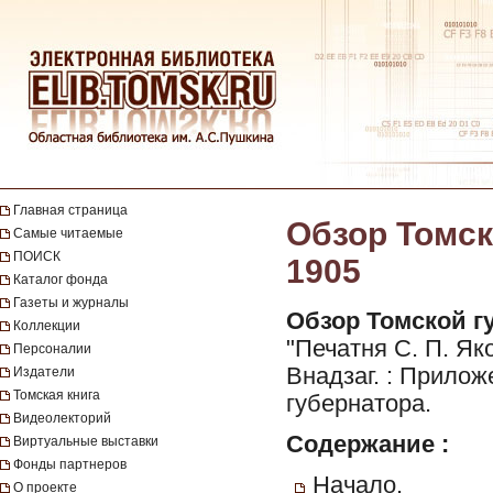
Главная страница
Обзор Томск
Самые читаемые
ПОИСК
1905
Каталог фонда
Газеты и журналы
Обзор Томской гу
Коллекции
"Печатня С. П. Яков
Персоналии
Внадзаг. : Прило
Издатели
Томская книга
губернатора.
Видеолекторий
Содержание :
Виртуальные выставки
Фонды партнеров
Начало.
О проекте