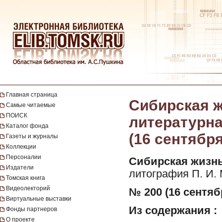
Главная страница
Сибирская ж
Самые читаемые
ПОИСК
литературная
Каталог фонда
(16 сентября
Газеты и журналы
Коллекции
Персоналии
Сибирская жизнь
Издатели
литография П. И.
Томская книга
Видеолекторий
№ 200 (16 сентябр
Виртуальные выставки
Из содержания :
Фонды партнеров
О проекте