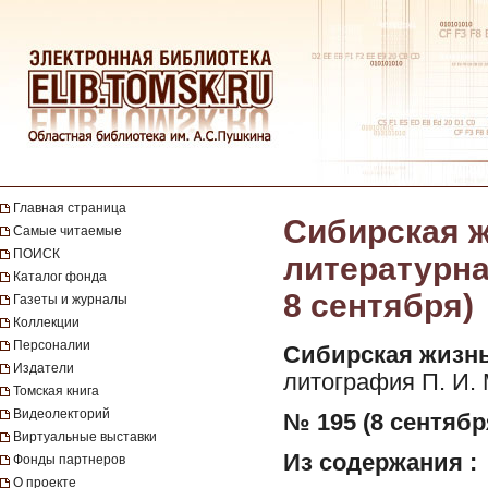
Главная страница
Сибирская ж
Самые читаемые
ПОИСК
литературная
Каталог фонда
8 сентября)
Газеты и журналы
Коллекции
Персоналии
Сибирская жизнь
Издатели
литография П. И.
Томская книга
Видеолекторий
№ 195 (8 сентября
Виртуальные выставки
Из содержания :
Фонды партнеров
О проекте