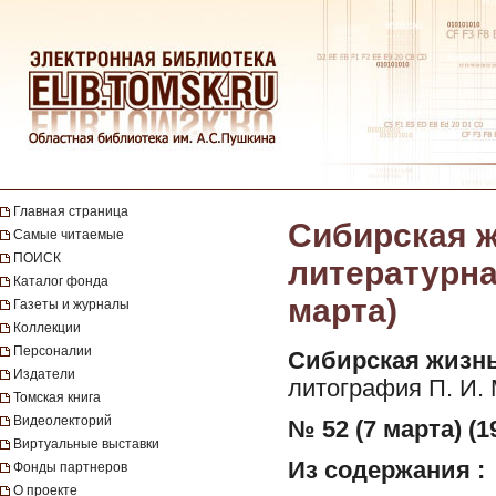
Главная страница
Сибирская ж
Самые читаемые
ПОИСК
литературная
Каталог фонда
марта)
Газеты и журналы
Коллекции
Персоналии
Сибирская жизнь
Издатели
литография П. И.
Томская книга
Видеолекторий
№ 52 (7 марта) (1
Виртуальные выставки
Из содержания :
Фонды партнеров
О проекте