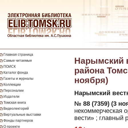
Главная страница
Нарымский в
Самые читаемые
ПОИСК
района Томск
Каталог фонда
ноября)
Газеты и журналы
Коллекции
Персоналии
Нарымский вест
Издатели
№ 88 (7359) (3 но
Томская книга
Видеолекторий
некоммерческая 
Виртуальные выставки
вести» ; главный 
Фонды партнеров
О проекте