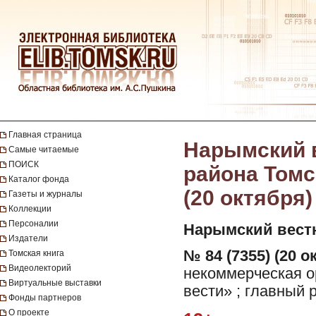
Главная страница
Нарымский в
Самые читаемые
ПОИСК
района Томск
Каталог фонда
(20 октября)
Газеты и журналы
Коллекции
Персоналии
Нарымский вест
Издатели
№ 84 (7355) (20 о
Томская книга
Видеолекторий
некоммерческая 
Виртуальные выставки
вести» ; главный 
Фонды партнеров
О проекте