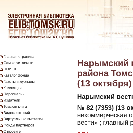
Главная страница
Нарымский в
Самые читаемые
ПОИСК
района Томск
Каталог фонда
(13 октября)
Газеты и журналы
Коллекции
Персоналии
Нарымский вест
Издатели
№ 82 (7353) (13 о
Томская книга
Видеолекторий
некоммерческая 
Виртуальные выставки
вести» ; главный 
Фонды партнеров
О проекте