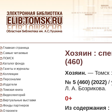
Главная страница
Хозяин : спе
Самые читаемые
ПОИСК
(460)
Каталог фонда
Газеты и журналы
Хозяин.
— Томск : 
Коллекции
Персоналии
№ 5 (460) (2022)
/
Издатели
Л. А. Бозрикова.
Томская книга
Видеолекторий
0+
Виртуальные выставки
Фонды партнеров
Из содержания :
О проекте