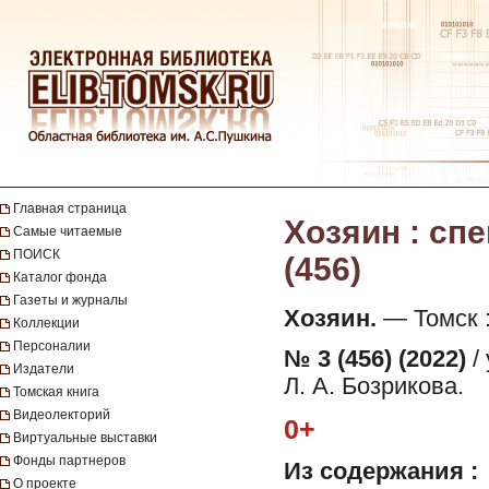
Главная страница
Хозяин : спе
Самые читаемые
ПОИСК
(456)
Каталог фонда
Газеты и журналы
Хозяин.
— Томск : 
Коллекции
Персоналии
№ 3 (456) (2022)
/
Издатели
Л. А. Бозрикова.
Томская книга
Видеолекторий
0+
Виртуальные выставки
Фонды партнеров
Из содержания :
О проекте