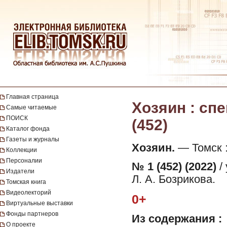
Главная страница
Хозяин : спе
Самые читаемые
ПОИСК
(452)
Каталог фонда
Газеты и журналы
Хозяин.
— Томск : 
Коллекции
Персоналии
№ 1 (452) (2022)
/
Издатели
Л. А. Бозрикова.
Томская книга
Видеолекторий
0+
Виртуальные выставки
Фонды партнеров
Из содержания :
О проекте