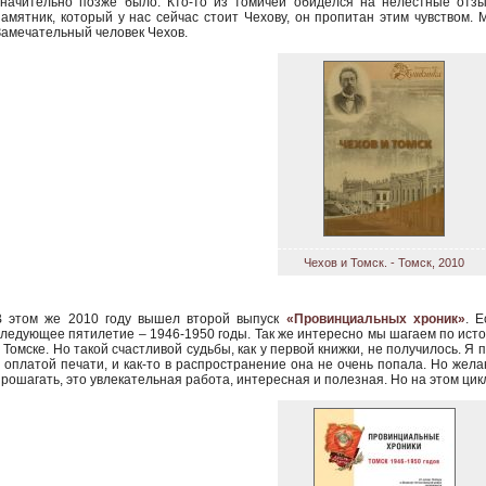
значительно позже было. Кто-то из томичей обиделся на нелестные отзы
памятник, который у нас сейчас стоит Чехову, он пропитан этим чувством.
Замечательный человек Чехов.
Чехов и Томск. - Томск, 2010
В этом же 2010 году вышел второй выпуск
«Провинциальных хроник»
. 
следующее пятилетие – 1946-1950 годы. Так же интересно мы шагаем по исто
в Томске. Но такой счастливой судьбы, как у первой книжки, не получилось. Я
с оплатой печати, и как-то в распространение она не очень попала. Но жела
прошагать, это увлекательная работа, интересная и полезная. Но на этом цикл