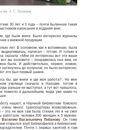
е им. А. С. Пушкина
теке 30 лет и 3 года – почти былинная такая
частником написания и издания книг.
ме, где были книги. Было интересно журналы
ние к книжной продукции.
лько лет. В основном, как я вспоминаю, была
 выдергиваешь, написал – готово. И только в
она сказала: «Мне не интересны вот эти ваши
, вот вы изложите – понравилась она вам, не
ужна была. И действительно, первое, помню,
е затянулось до полуночи, но было интересно,
Вот это был первый шажок.
сь бы: где книги и где моя работа?.. Но мне
дном училище сначала в Находке, потом в
когда раньше не выступал, а тут вот пришлось,
е помогло в дальнейшем, когда уже какие-то
ьше.
аботу нашел: в Научной библиотеке Томского
 очень много: транспортеры всевозможные,
и – это не моя там была стихия. Но я не смог
ы работали: человек 200 женщин и 5 мужчин.
г
Василию Васильевичу Лобанову
. Он тоже
ием открылся клуб библиофилов в библиотеке:
едседателем. Почти с первых занятий я там