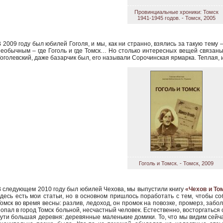
Провинциальные хроники: Томск
1941-1945 годов. - Томск, 2005
В 2009 году был юбилей Гоголя, и мы, как ни странно, взялись за такую тему 
необычным – где Гоголь и где Томск… Но столько интересных вещей связаны 
Гоголевский, даже базарчик был, его называли Сорочинская ярмарка. Теплая, 
Гоголь и Томск. - Томск, 2009
В следующем 2010 году был юбилей Чехова, мы выпустили книгу
«Чехов и То
здесь есть мои статьи, но в основном пришлось поработать с тем, чтобы с
омск во время весны: разлив, ледоход, он промок на повозке, промерз, забол
опал в город Томск больной, несчастный человек. Естественно, восторгаться о
сути большая деревня: деревянные маленькие домики. То, что мы видим сейча