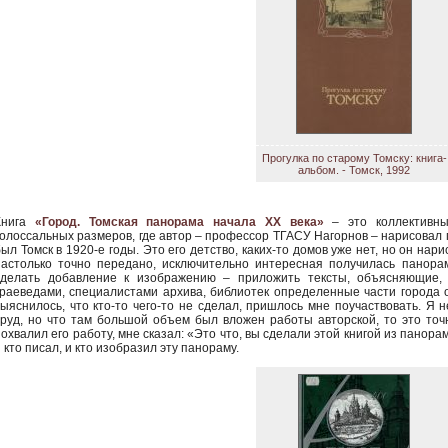
Прогулка по старому Томску: книга-
альбом. - Томск, 1992
Книга
«Город. Томская панорама начала XX века»
– это коллективны
колоссальных размеров, где автор – профессор ТГАСУ Нагорнов – нарисовал
ыл Томск в 1920-е годы. Это его детство, каких-то домов уже нет, но он нар
настолько точно передано, исключительно интересная получилась панора
сделать добавление к изображению – приложить тексты, объясняющие, 
краеведами, специалистами архива, библиотек определенные части города о
выяснилось, что кто-то чего-то не сделал, пришлось мне поучаствовать. Я н
труд, но что там большой объем был вложен работы авторской, то это точн
похвалил его работу, мне сказал: «Это что, вы сделали этой книгой из панор
 кто писал, и кто изобразил эту панораму.