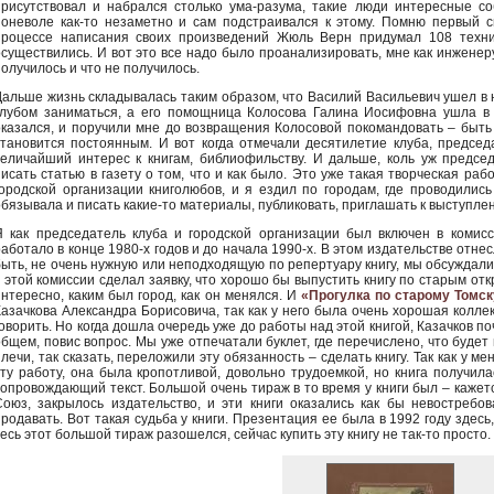
присутствовал и набрался столько ума-разума, такие люди интересные со
поневоле как-то незаметно и сам подстраивался к этому. Помню первый с
процессе написания своих произведений Жюль Верн придумал 108 техни
осуществились. И вот это все надо было проанализировать, мне как инженеру
получилось и что не получилось.
Дальше жизнь складывалась таким образом, что Василий Васильевич ушел в н
клубом заниматься, а его помощница Колосова Галина Иосифовна ушла в д
оказался, и поручили мне до возвращения Колосовой покомандовать – быть 
становится постоянным. И вот когда отмечали десятилетие клуба, предсе
величайший интерес к книгам, библиофильству. И дальше, коль уж предсе
писать статью в газету о том, что и как было. Это уже такая творческая р
городской организации книголюбов, и я ездил по городам, где проводили
обязывала и писать какие-то материалы, публиковать, приглашать к выступлен
Я как председатель клуба и городской организации был включен в комис
работало в конце 1980-х годов и до начала 1990-х. В этом издательстве отне
быть, не очень нужную или неподходящую по репертуару книгу, мы обсуждали в
в этой комиссии сделал заявку, что хорошо бы выпустить книгу по старым отк
интересно, каким был город, как он менялся. И
«Прогулка по старому Томск
Казачкова Александра Борисовича, так как у него была очень хорошая коллек
говорить. Но когда дошла очередь уже до работы над этой книгой, Казачков по
общем, повис вопрос. Мы уже отпечатали буклет, где перечислено, что будет 
лечи, так сказать, переложили эту обязанность – сделать книгу. Так как у м
эту работу, она была кропотливой, довольно трудоемкой, но книга получил
сопровождающий текст. Большой очень тираж в то время у книги был – кажетс
Союз, закрылось издательство, и эти книги оказались как бы невостребо
продавать. Вот такая судьба у книги. Презентация ее была в 1992 году здесь
есь этот большой тираж разошелся, сейчас купить эту книгу не так-то просто.