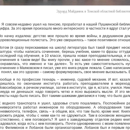
Эдуард Майданюк в Томской областной библиотек
– Я совсем недавно ушел на пенсию, проработал в нашей Пушкинской библио
цифра. За это время произошло много интересного: в частности я вдруг стал у
Но начну издалека: детство мое прошло во время войны, в дедушкином до
дореволюционные полистать. Это уже свершилось – такое позитивное отноше
Потом (я сразу перескакиваю на школу) литература был такой предмет неско
халтура: чтобы написать сочинение, берешь учебник, какие-то фразы оттуда
последний год обучения, в 10 классе, пришла новая преподавательница, и 
сочинения в таком виде! Вы книгу прочли, у вас какое-то мнение сложилось
понравилась, что именно и так далее». То есть уже самостоятельность н
сочинение о Маяковском я писал, уже его книга рядом лежала. Само написани
я понял, как это здорово – самому формулировать, свое мнение высказывать. 
Вообще я по профессии технарь – инженер, судовой механик. И вот, казало
пришлось по окончании института работать преподавателем в морехо
овосибирске, в речном училище, затем в институте, где я, кстати, учился. Ни
никуда не денешься: надо говорить четко и ясно выражать мысли. И это мн
тексты надо было писать. Вот такими шажками двигаемся к тому, что было дал
С водного транспорта я ушел, здоровье стало пошаливать. Поспокойнее р
университета работал инженером по оборудованию. А оборудования там
пневмопочта, телефон, связь – в общем, все, что там было, кроме книг. Книг
прожить рядом, чтобы с ними как-то не сдружиться. Там в основном женщин
Естественно, с кем поговорить? Я шел к заведующему отделом редких кни
радовался, когда есть с кем поговорить. Почти одновременно с моим появлен
это Филимонов и Лобанов были организаторами. Лобанов был и первым пр