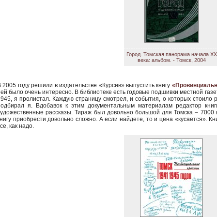
Город. Томская панорама начала XX
века: альбом. - Томск, 2004
В 2005 году решили в издательстве «Курсив» выпустить книгу
«Провинциальн
ней было очень интересно. В библиотеке есть годовые подшивки местной газ
1945, я пролистал. Каждую страницу смотрел, и события, о которых стоило р
подбирал я. Вдобавок к этим документальным материалам редактор кни
художественные рассказы. Тираж был довольно большой для Томска – 7000 к
книгу приобрести довольно сложно. А если найдете, то и цена «кусается». Кн
се, как надо.