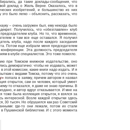
бирались, да такие доклады-сообщения, что
вой доклад о Жюль Верне. Оказалось, что в
ческих изобретений, и большинство из них
 это было легко – объяснить, рассказать, что
ауку – очень загружен был, ему некогда было
екрет. Получилось, что «обезглавлен» клуб
председателем клуба. Но то, что временное,
дателем я там все еще оставался. Я получил
датель клуба, надо после каждого заседания
абота. Потом еще избрали меня председателем
сь конференции. Эта должность председателя
иям в клубе специалистов. Это тоже помогло.
сию при Томском книжном издательстве, оно
слись демократично: чтобы не издавать, может
 этой комиссии, какие книги надо издать. И я
рыткам с видами Томска, потому что это очень
у»
попала в заявку, причем автором я назвал
ция открыток, сам он человек, который умеет
чему-то отказался, я даже не знаю причины. В
издано, и автор вдруг отказывается. И мне на
еня тоже была коллекция открыток, я взялся за
ась интересной. Возле каждой открытки здесь
я, 30 тысяч. Но обрушился как раз Советский
ванными: где-то они лежали, потом их стали
, в Пушкинской библиотеке. И с этого момента