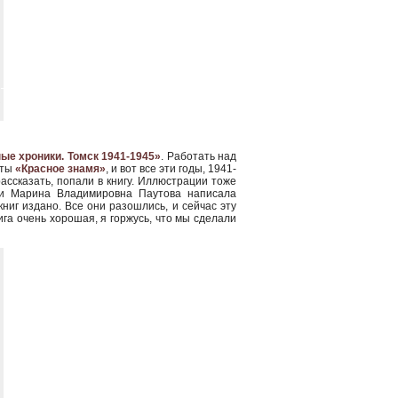
ые хроники. Томск 1941-1945»
. Работать над
еты
«Красное знамя»
, и вот все эти годы, 1941-
ассказать, попали в книгу. Иллюстрации тоже
ги Марина Владимировна Паутова написала
ниг издано. Все они разошлись, и сейчас эту
ига очень хорошая, я горжусь, что мы сделали