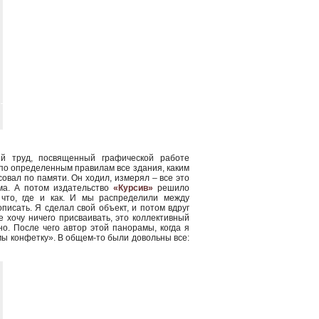
й труд, посвященный графической работе
 по определенным правилам все здания, каким
исовал по памяти. Он ходил, измерял – все это
ма. А потом издательство
«Курсив»
решило
что, где и как. И мы распределили между
писать. Я сделал свой объект, и потом вдруг
е хочу ничего присваивать, это коллективный
о. После чего автор этой панорамы, когда я
амы конфетку». В общем-то были довольны все: