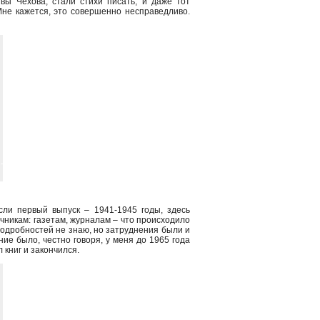
вы Чехова, стали стихи писать, и даже тот
 Мне кажется, это совершенно несправедливо.
Если первый выпуск – 1941-1945 годы, здесь
чникам: газетам, журналам – что происходило
 подробностей не знаю, но затруднения были и
ние было, честно говоря, у меня до 1965 года
 книг и закончился.