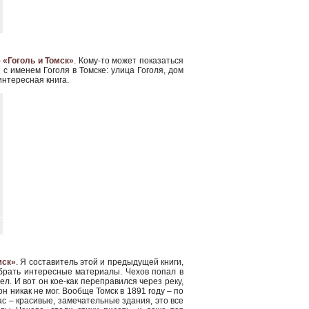
–
«Гоголь и Томск»
. Кому-то может показаться
с именем Гоголя в Томске: улица Гоголя, дом
интересная книга.
мск»
. Я составитель этой и предыдущей книги,
обрать интересные материалы. Чехов попал в
ел. И вот он кое-как переправился через реку,
н никак не мог. Вообще Томск в 1891 году – по
с – красивые, замечательные здания, это все