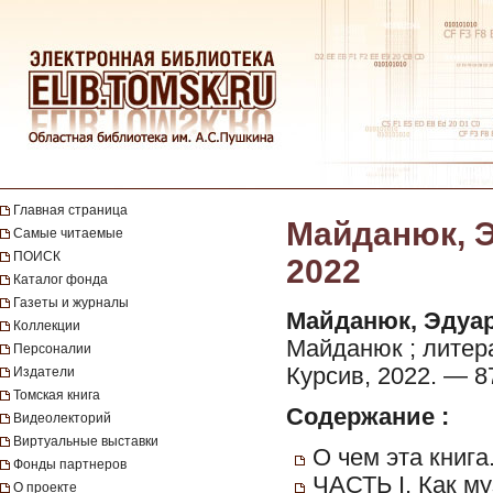
Главная страница
Майданюк, Э.
Самые читаемые
ПОИСК
2022
Каталог фонда
Газеты и журналы
Майданюк, Эдуар
Коллекции
Майданюк ; литер
Персоналии
Курсив, 2022. — 87, 
Издатели
Томская книга
Содержание :
Видеолекторий
Виртуальные выставки
О чем эта книга
Фонды партнеров
ЧАСТЬ I. Как м
О проекте