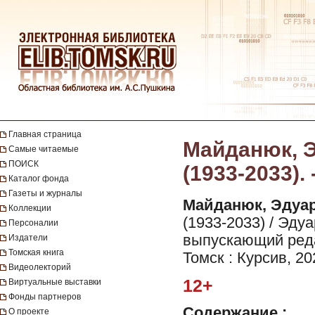
Главная страница
Майданюк, Э.
Самые читаемые
ПОИСК
(1933-2033). 
Каталог фонда
Газеты и журналы
Майданюк, Эдуар
Коллекции
(1933-2033) / Эду
Персоналии
выпускающий реда
Издатели
Томская книга
Томск : Курсив, 202
Видеолекторий
12+
Виртуальные выставки
Фонды партнеров
Содержание :
О проекте