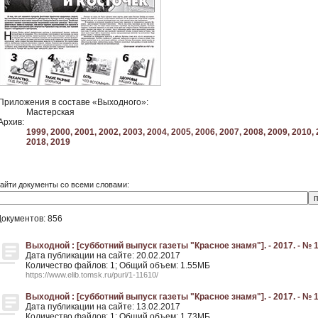
Приложения в составе «Выходного»:
Мастерская
Архив:
1999,
2000,
2001,
2002,
2003,
2004,
2005,
2006,
2007,
2008,
2009,
2010,
2018,
2019
айти документы со всеми словами:
Документов: 856
Выходной : [субботний выпуск газеты "Красное знамя"]. - 2017. - № 1
Дата публикации на сайте: 20.02.2017
Количество файлов: 1; Общий объем: 1.55МБ
https://www.elib.tomsk.ru/purl/1-11610/
Выходной : [субботний выпуск газеты "Красное знамя"]. - 2017. - № 1
Дата публикации на сайте: 13.02.2017
Количество файлов: 1; Общий объем: 1.73МБ