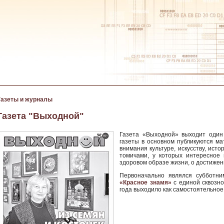
Газеты и журналы
Газета "Выходной"
Газета «Выходной» выходит один
газеты в основном публикуются м
внимания культуре, искусству, исто
томичами, у которых интересное
здоровом образе жизни, о достиже
Первоначально являлся субботни
«Красное знамя»
с единой сквозно
года выходило как самостоятельное 