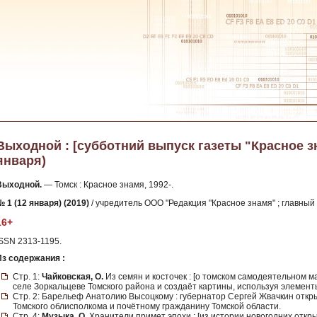
Выходной : [субботний выпуск газеты "Красное знам
января)
Выходной.
— Томск : Красное знамя, 1992-.
 1 (12 января) (2019)
/ учредитель ООО "Редакция "Красное знамя" ; главный 
16+
ISSN 2313-1195.
Из содержания :
Стр. 1:
Чайковская, О.
Из семян и косточек : [о томском самодеятельном 
селе Зоркальцеве Томского района и создаёт картины, используя элемент
Стр. 2: Барельеф Анатолию Высоцкому : губернатор Сергей Жвачкин отк
Томского облисполкома и почётному гражданину Томской области.
Стр. 4:
Музыка, О.
Хранители примет эпохи : [из истории новогодних откры