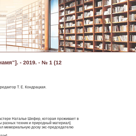
я"]. - 2019. - № 1 (12
редактор Т. Е. Кондрацкая.
мастере Наталье Шефер, которая проживает в
ы разных техник и природный материал].
рыл мемориальную доску экс-председателю
ток].