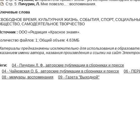
Стр. 5:
Пичурин, Л.
Мне повезло... : воспоминания.
Ключевые слова
СВОБОДНОЕ ВРЕМЯ, КУЛЬТУРНАЯ ЖИЗНЬ, СОБЫТИЯ, СПОРТ, СОЦИАЛЬН
ОБЩЕСТВО, САМОДЕЯТЕЛЬНОЕ ТВОРЧЕСТВО
Источник :
ООО «Редакция «Красное знамя».
Количество файлов: 1; Общий объем: 4.63МБ
Материалы предназначены исключительно для использования в образовател
указанием имени автора, названия произведения и ссылки на сайт Электро
еги:
04 - Пичурин Л. Ф., авторские публикации в сборниках и прессе
04 - Чайковская О. Б., авторские публикации в сборниках и прессе
06 - ПЕ
08 - мемуары, воспоминания
09 - Газета "Выходной"