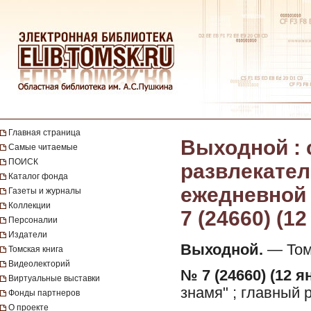
Главная страница
Выходной :
Самые читаемые
ПОИСК
развлекател
Каталог фонда
ежедневной г
Газеты и журналы
Коллекции
7 (24660) (1
Персоналии
Издатели
Выходной.
— Томс
Томская книга
Видеолекторий
№ 7 (24660) (12 я
Виртуальные выставки
знамя" ; главный 
Фонды партнеров
О проекте