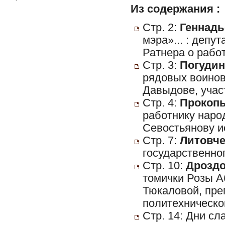
Из содержания :
Стр. 2:
Геннадь
мэра»... : деп
Ратнера о работ
Стр. 3:
Погудин
рядовых воинов
Давыдове, учас
Стр. 4:
Прокопь
работнику наро
Севостьянову и
Стр. 7:
Литовчен
государственног
Стр. 10:
Дроздо
томички Розы 
Тюкаловой, пре
политехническо
Стр. 14: Дни сл