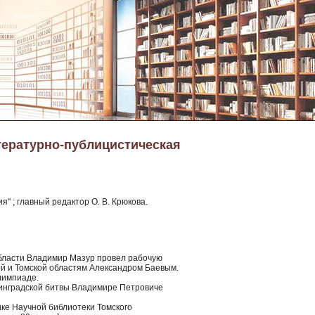
тературно-публицистическая
" ; главный редактор О. В. Крюкова.
 области Владимир Мазур провел рабочую
ой и Томской областям Александром Баевым.
лимпиаде.
алинградской битвы Владимире Петровиче
ке Научной библиотеки Томского