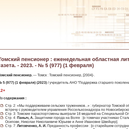
Томский пенсионер : еженедельная областная ли
газета. - 2023. - № 5 (977) (1 февраля)
Томский пенсионер.
— Томск : Томский пенсионер, [2004]-.
№ 5 (977) (1 февраля) (2023)
/ учредитель АНО "Поддержка старшего поколения
12+
Из содержания :
Стр. 2: «Мы поддерживаем сельских тружеников...» : губернатор Томской
встречу с руководителем управления Россельхознадзора по Новосибирск
Стр. 3: Томские параспортсмены выиграли 18 медалей на Специальной О
Стр. 4:
Паныч, А.
Защитники города на Волге : [о томичах участниках Ст
Осипове, Николае Николаевиче Юрьеве и Анне Ивановне Швейцер].
Стр. 7:
Литовченко, А. И.
Преданность профессии : [о старейшем сотрудни