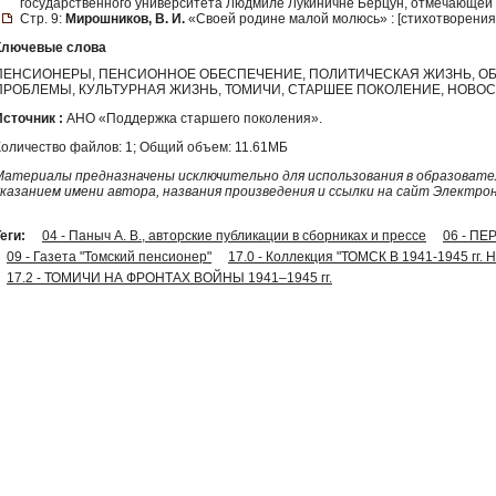
государственного университета Людмиле Лукиничне Берцун, отмечающей с
Стр. 9:
Мирошников, В. И.
«Своей родине малой молюсь» : [стихотворения]
Ключевые слова
ПЕНСИОНЕРЫ, ПЕНСИОННОЕ ОБЕСПЕЧЕНИЕ, ПОЛИТИЧЕСКАЯ ЖИЗНЬ, О
ПРОБЛЕМЫ, КУЛЬТУРНАЯ ЖИЗНЬ, ТОМИЧИ, СТАРШЕЕ ПОКОЛЕНИЕ, НОВОС
Источник :
АНО «Поддержка старшего поколения».
Количество файлов: 1; Общий объем: 11.61МБ
Материалы предназначены исключительно для использования в образовател
указанием имени автора, названия произведения и ссылки на сайт Электро
еги:
04 - Паныч А. В., авторские публикации в сборниках и прессе
06 - П
09 - Газета "Томский пенсионер"
17.0 - Коллекция "ТОМСК В 1941-1945
17.2 - ТОМИЧИ НА ФРОНТАХ ВОЙНЫ 1941–1945 гг.