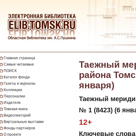
Главная страница
Таежный мер
Самые читаемые
ПОИСК
района Томск
Каталог фонда
января)
Газеты и журналы
Коллекции
Персоналии
Таежный мериди
Издатели
№ 1 (8423) (6 янв
Томская книга
Видеолекторий
12+
Виртуальные выставки
Фонды партнеров
Ключевые слова
О проекте