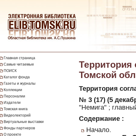
Главная страница
Территория 
Самые читаемые
ПОИСК
Томской обла
Каталог фонда
Газеты и журналы
Территория согл
Коллекции
Персоналии
№ 3 (17) (5 декабр
Издатели
"Немига" ; главны
Томская книга
Видеолекторий
Содержание :
Виртуальные выставки
Фонды партнеров
Начало.
О проекте