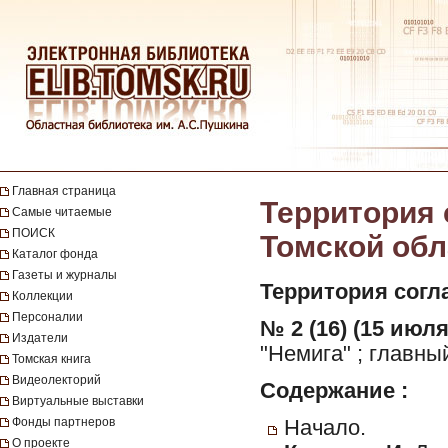
Главная страница
Территория 
Самые читаемые
ПОИСК
Томской обла
Каталог фонда
Газеты и журналы
Территория согл
Коллекции
Персоналии
№ 2 (16) (15 июля
Издатели
"Немига" ; главны
Томская книга
Видеолекторий
Содержание :
Виртуальные выставки
Фонды партнеров
Начало.
О проекте