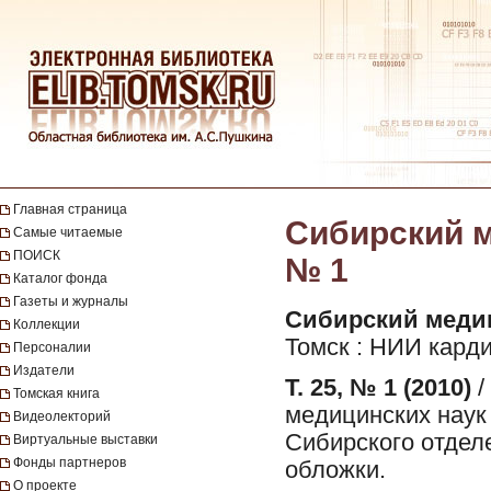
Главная страница
Сибирский ме
Самые читаемые
ПОИСК
№ 1
Каталог фонда
Газеты и журналы
Сибирский медици
Коллекции
Томск : НИИ кард
Персоналии
Издатели
Т. 25, № 1 (2010)
/
Томская книга
медицинских наук
Видеолекторий
Сибирского отдел
Виртуальные выставки
Фонды партнеров
обложки.
О проекте