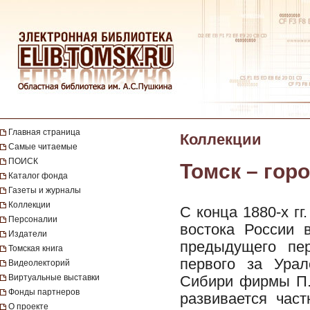
Главная страница
Коллекции
Самые читаемые
ПОИСК
Томск – горо
Каталог фонда
Газеты и журналы
Коллекции
С конца 1880-х гг
Персоналии
востока России 
Издатели
предыдущего пе
Томская книга
первого за Урал
Видеолекторий
Виртуальные выставки
Сибири фирмы П.
Фонды партнеров
развивается част
О проекте