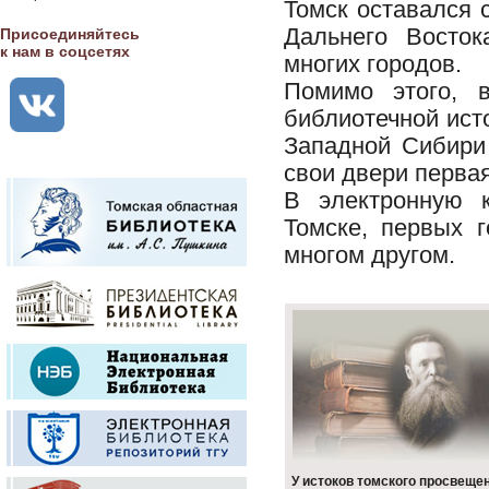
Томск оставался
Дальнего Восток
Присоединяйтесь
к нам в соцсетях
многих городов.
Помимо этого, 
библиотечной исто
Западной Сибири 
свои двери перва
В электронную 
Томске, первых г
многом другом.
У истоков томского просвеще