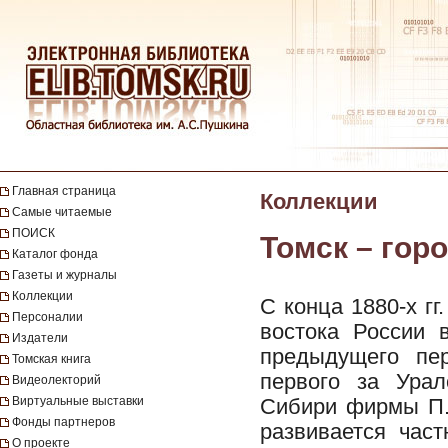
Главная страница
Коллекции
Самые читаемые
ПОИСК
Томск – горо
Каталог фонда
Газеты и журналы
Коллекции
С конца 1880-х гг
Персоналии
востока России 
Издатели
предыдущего пе
Томская книга
первого за Урал
Видеолекторий
Виртуальные выставки
Сибири фирмы П.
Фонды партнеров
развивается част
О проекте