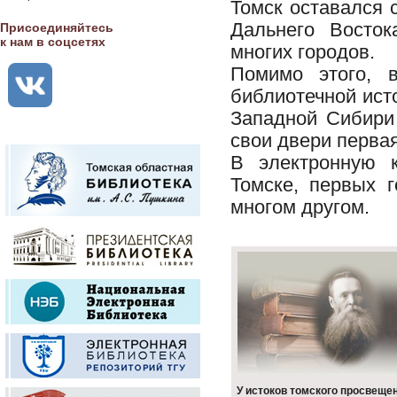
Томск оставался
Дальнего Восток
Присоединяйтесь
к нам в соцсетях
многих городов.
Помимо этого, 
библиотечной исто
Западной Сибири 
свои двери перва
В электронную 
Томске, первых г
многом другом.
У истоков томского просвеще