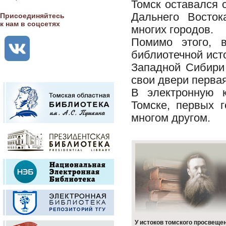
Томск оставался
Дальнего Восток
Присоединяйтесь
к нам в соцсетях
многих городов.
Помимо этого, 
библиотечной исто
Западной Сибири 
свои двери перва
В электронную 
Томске, первых г
многом другом.
У истоков томского просвеще