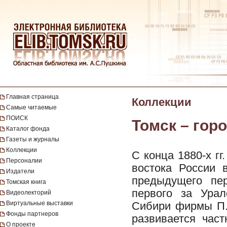
Главная страница
Коллекции
Самые читаемые
ПОИСК
Томск – горо
Каталог фонда
Газеты и журналы
Коллекции
С конца 1880-х гг
Персоналии
востока России 
Издатели
предыдущего пе
Томская книга
первого за Урал
Видеолекторий
Виртуальные выставки
Сибири фирмы П.
Фонды партнеров
развивается част
О проекте