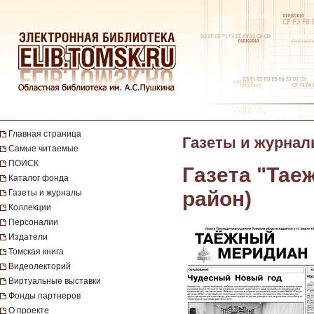
Главная страница
Газеты и журна
Самые читаемые
ПОИСК
Газета "Тае
Каталог фонда
район)
Газеты и журналы
Коллекции
Персоналии
Издатели
Томская книга
Видеолекторий
Виртуальные выставки
Фонды партнеров
О проекте