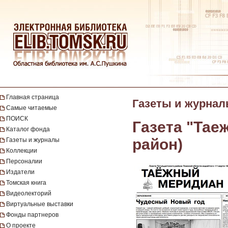
Главная страница
Газеты и журна
Самые читаемые
ПОИСК
Газета "Тае
Каталог фонда
район)
Газеты и журналы
Коллекции
Персоналии
Издатели
Томская книга
Видеолекторий
Виртуальные выставки
Фонды партнеров
О проекте