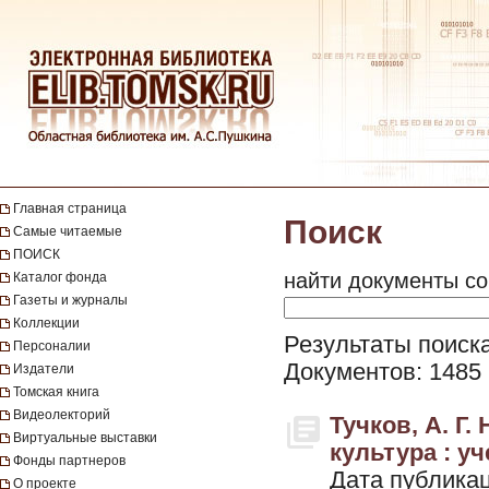
Главная страница
Поиск
Самые читаемые
ПОИСК
найти документы со
Каталог фонда
Газеты и журналы
Коллекции
Результаты поиск
Персоналии
Документов: 1485
Издатели
Томская книга
Видеолекторий
Тучков, А. Г
Виртуальные выставки
культура : уч
Фонды партнеров
Дата публикац
О проекте