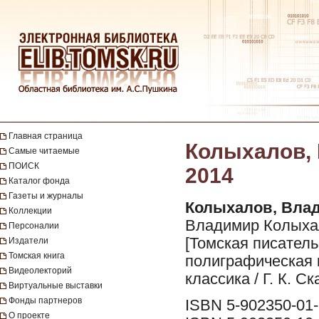
Главная страница
Колыхалов, В
Самые читаемые
ПОИСК
2014
Каталог фонда
Газеты и журналы
Колыхалов, Вла
Коллекции
Владимир Колыхало
Персоналии
[Томская писатель
Издатели
Томская книга
полиграфическая ко
Видеолекторий
классика / Г. К. Ска
Виртуальные выставки
Фонды партнеров
ISBN 5-902350-01
О проекте