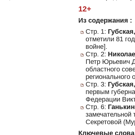
12+
Из содержания :
Стр. 1:
Губская,
отметили 81 го
войне].
Стр. 2:
Николаев
Петр Юрьевич Д
областного сов
регионального 
Стр. 3:
Губская,
первым губерна
Федерации Викт
Стр. 6:
Ганькина
замечательной 
Секретовой (Му
Ключевые слова