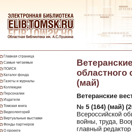
Главная страница
Ветеранские
Самые читаемые
ПОИСК
областного с
Каталог фонда
(май)
Газеты и журналы
Коллекции
Персоналии
Ветеранские вес
Издатели
№ 5 (164) (май) (2
Томская книга
Видеолекторий
Всероссийской об
Виртуальные выставки
войны, труда, Во
Фонды партнеров
главный редактор 
О проекте