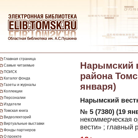
Главная страница
Нарымский в
Самые читаемые
ПОИСК
района Томск
Каталог фонда
января)
Газеты и журналы
Коллекции
Персоналии
Нарымский вест
Издатели
№ 5 (7380) (19 ян
Томская книга
Видеолекторий
некоммерческая 
Виртуальные выставки
вести» ; главный 
Фонды партнеров
О проекте