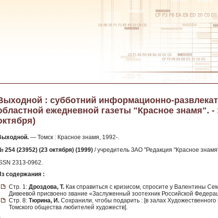
Выходной : субботний информационно-развлека
областной ежедневной газеты "Красное знамя". - 19
октября)
Выходной.
— Томск : Красное знамя, 1992-.
 254 (23952) (23 октября) (1999)
/ учредитель ЗАО "Редакция "Красное знамя" 
ISSN 2313-0962.
Из содержания :
Стр. 1:
Дроздова, Т.
Как справиться с кризисом, спросите у Валентины Сем
Дивеевой присвоено звание «Заслуженный зоотехник Российской Федерац
Стр. 8:
Тюрина, И.
Сохранили, чтобы подарить : [в залах Художественного
Томского общества любителей художеств].