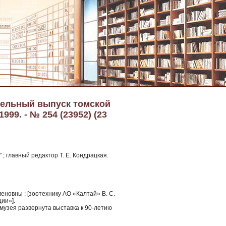
тельный выпуск томской
99. - № 254 (23952) (23
; главный редактор Т. Е. Кондрацкая.
еновны : [зоотехнику АО «Калтай» В. С.
ии»].
 музея развернута выставка к 90-летию