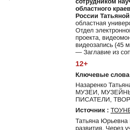
сотрудником нау
областного крае
России Татьяно
областная универ
Отдел электронно
проекта, видеомо
видеозапись (45 ми
— Заглавие из со
12+
Ключевые слова
Назаренко Татьян
МУЗЕИ, МУЗЕЙН
ПИСАТЕЛИ, ТВО
Источник :
ТОУНБ
Татьяна Юрьевна 
развития. Через 