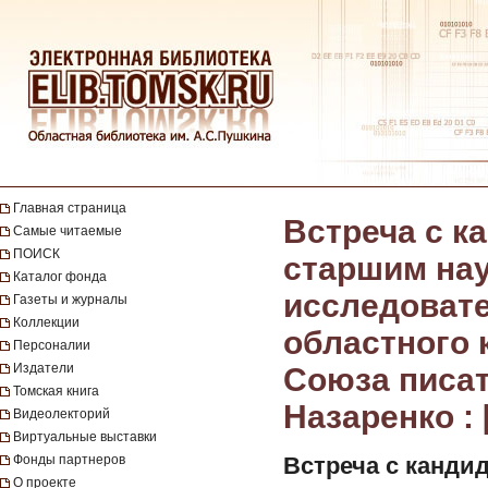
Главная страница
Встреча с к
Самые читаемые
ПОИСК
старшим на
Каталог фонда
исследовате
Газеты и журналы
Коллекции
областного 
Персоналии
Издатели
Союза писа
Томская книга
Назаренко : 
Видеолекторий
Виртуальные выставки
Фонды партнеров
Встреча с канди
О проекте