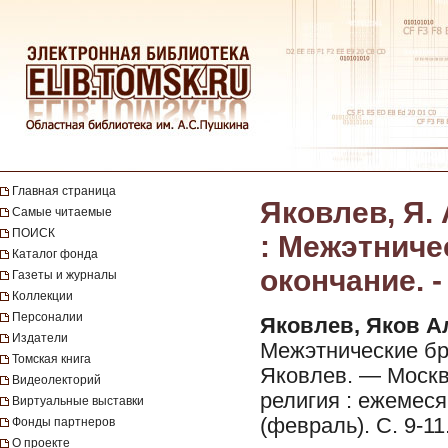
Главная страница
Яковлев, Я.
Самые читаемые
ПОИСК
: Межэтниче
Каталог фонда
окончание. -
Газеты и журналы
Коллекции
Персоналии
Яковлев, Яков А
Издатели
Межэтнические бра
Томская книга
Яковлев. — Москва
Видеолекторий
религия : ежемеся
Виртуальные выставки
(февраль). С. 9-11
Фонды партнеров
О проекте